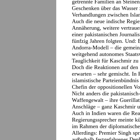
getrennte Familien an Steine
Geschenken über das Wasser 
Verhandlungen zwischen Isla
Auch die neue indische Regi
Annäherung, weitere vertrau
einer pakistanischen Journali
fünfzig Jahren folgten. Und:
Andorra-Modell – die gemein
weitgehend autonomes Staatsw
Tauglichkeit für Kaschmir zu
Doch die Reaktionen auf den
erwarten – sehr gemischt. In 
islamistische Parteienbündni
Chefin der oppositionellen V
Nicht anders die pakistanisch
Waffengewalt – ihre Guerilla
Anschläge – ganz Kaschmir un
Auch in Indien waren die Reak
Regierungssprecher meinte kü
im Rahmen der diplomatischen
Allerdings: Premier Singh sp
außerhalb festgefahrener De