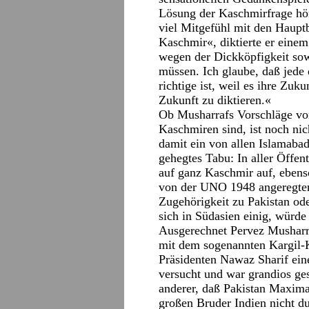
Lösung der Kaschmirfrage hö
viel Mitgefühl mit den Haupt
Kaschmir«, diktierte er eine
wegen der Dickköpfigkeit sowo
müssen. Ich glaube, daß jed
richtige ist, weil es ihre Zuk
Zukunft zu diktieren.«
Ob Musharrafs Vorschläge vom
Kaschmiren sind, ist noch nic
damit ein von allen Islamabad
gehegtes Tabu: In aller Öffen
auf ganz Kaschmir auf, ebens
von der UNO 1948 angeregten
Zugehörigkeit zu Pakistan oder
sich in Südasien einig, würde
Ausgerechnet Pervez Musharra
mit dem sogenannten Kargil-
Präsidenten Nawaz Sharif ein
versucht und war grandios ges
anderer, daß Pakistan Maxima
großen Bruder Indien nicht du