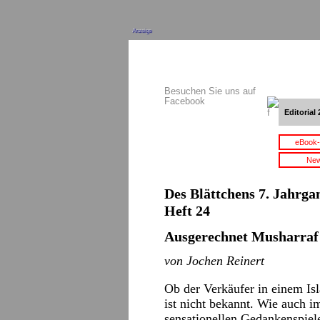
Anzeige
Besuchen Sie uns auf
Facebook
Editorial 
eBook-
New
Des Blättchens 7. Jahrga
Heft 24
Ausgerechnet Musharraf
von Jochen Reinert
Ob der Verkäufer in einem Is
ist nicht bekannt. Wie auch
sensationellen Gedankenspiel