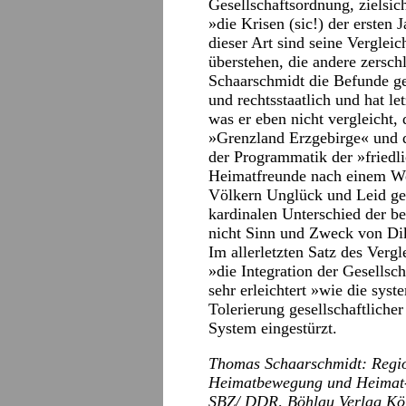
Gesellschaftsordnung, zielsi
»die Krisen (sic!) der ersten 
dieser Art sind seine Verglei
überstehen, die andere zersch
Schaarschmidt die Befunde geg
und rechtsstaatlich und hat le
was er eben nicht vergleicht,
»Grenzland Erzgebirge« und
der Programmatik der »friedli
Heimatfreunde nach einem We
Völkern Unglück und Leid geb
kardinalen Unterschied der b
nicht Sinn und Zweck von Dikt
Im allerletzten Satz des Vergl
»die Integration der Gesellsc
sehr erleichtert »wie die syst
Tolerierung gesellschaftliche
System eingestürzt.
Thomas Schaarschmidt: Region
Heimatbewegung und Heimat-
SBZ/ DDR, Böhlau Verlag Köl