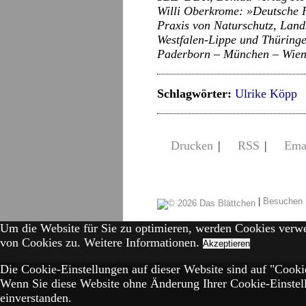
Willi Oberkrome: »Deutsche 
Praxis von Naturschutz, Lands
Westfalen-Lippe und Thüring
Paderborn – München – Wien 
Schlagwörter:
Ulrike Köpp
Drucken
|
RSS
|
Ema
|
Besuchen 
Um die Website für Sie zu optimieren, werden Cookies verw
von Cookies zu.
Weitere Informationen.
Akzeptieren
Die Cookie-Einstellungen auf dieser Website sind auf "Cookie
Wenn Sie diese Website ohne Änderung Ihrer Cookie-Einstell
einverstanden.