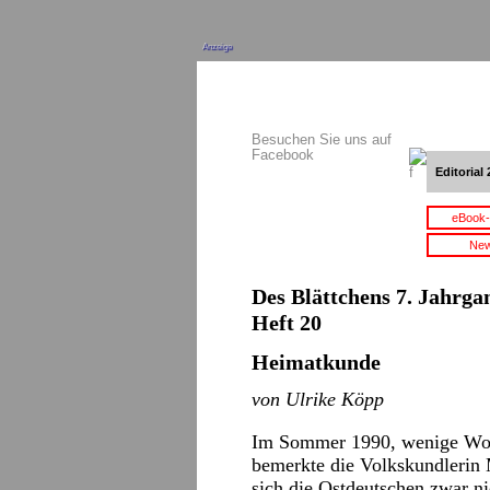
Anzeige
Besuchen Sie uns auf
Facebook
Editorial 
eBook-
New
Des Blättchens 7. Jahrgan
Heft 20
Heimatkunde
von Ulrike Köpp
Im Sommer 1990, wenige Woc
bemerkte die Volkskundlerin 
sich die Ostdeutschen zwar ni