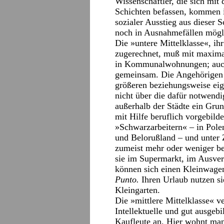
Wissenschaftler, die sich mit
Schichten befassen, kommen 
sozialer Ausstieg aus dieser 
noch in Ausnahmefällen mögli
Die »untere Mittelklasse«, ih
zugerechnet, muß mit maxima
in Kommunalwohnungen; auch 
gemeinsam. Die Angehörigen d
größeren beziehungsweise ei
nicht über die dafür notwend
außerhalb der Städte ein Gru
mit Hilfe beruflich vorgebild
»Schwarzarbeitern« – in Pole
und Belorußland – und unter 
zumeist mehr oder weniger b
sie im Supermarkt, im Ausve
können sich einen Kleinwagen
Punto.
Ihren Urlaub nutzen si
Kleingarten.
Die »mittlere Mittelklasse« v
Intellektuelle und gut ausgeb
Kaufleute an. Hier wohnt man