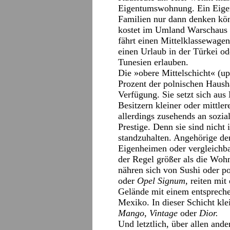
Eigentumswohnung. Ein Eigen
Familien nur dann denken kön
kostet im Umland Warschaus
fährt einen Mittelklassewag
einen Urlaub in der Türkei od
Tunesien erlauben.
Die »obere Mittelschicht« (up
Prozent der polnischen Haush
Verfügung. Sie setzt sich aus
Besitzern kleiner oder mittle
allerdings zusehends an soz
Prestige. Denn sie sind nich
standzuhalten. Angehörige de
Eigenheimen oder vergleichb
der Regel größer als die Wohn
nähren sich von Sushi oder p
oder
Opel Signum,
reiten mit
Gelände mit einem entsprech
Mexiko. In dieser Schicht kl
Mango, Vintage
oder
Dior.
Und letztlich, über allen ande