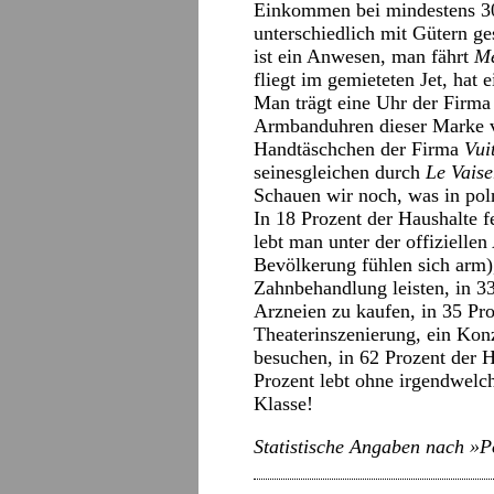
Einkommen bei mindestens 300
unterschiedlich mit Gütern g
ist ein Anwesen, man fährt
M
fliegt im gemieteten Jet, hat 
Man trägt eine Uhr der Firm
Armbanduhren dieser Marke 
Handtäschchen der Firma
Vui
seinesgleichen durch
Le Vaise
Schauen wir noch, was in pol
In 18 Prozent der Haushalte f
lebt man unter der offizielle
Bevölkerung fühlen sich arm)
Zahnbehandlung leisten, in 3
Arzneien zu kaufen, in 35 Pro
Theaterinszenierung, ein Konz
besuchen, in 62 Prozent der 
Prozent lebt ohne irgendwel
Klasse!
Statistische Angaben nach »P