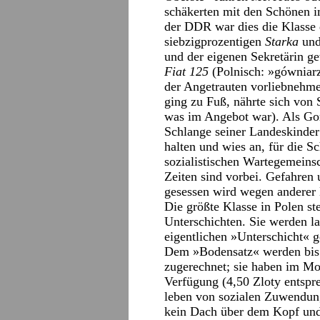
schäkerten mit den Schönen i
der DDR war dies die Klasse
siebzigprozentigen
Starka
und
und der eigenen Sekretärin g
Fiat 125
(Polnisch: »gówniar
der Angetrauten vorliebnehme
ging zu Fuß, nährte sich von
was im Angebot war). Als Go
Schlange seiner Landeskinder 
halten und wies an, für die 
sozialistischen Wartegemeins
Zeiten sind vorbei. Gefahren
gesessen wird wegen anderer
Die größte Klasse in Polen st
Unterschichten. Sie werden 
eigentlichen »Unterschicht« g
Dem »Bodensatz« werden bis
zugerechnet; sie haben im Mo
Verfügung (4,50 Zloty entsp
leben von sozialen Zuwendung
kein Dach über dem Kopf und