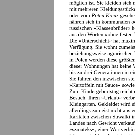
möglich ist. Sie kleiden sich
mit mehreren Kleidungsstücke
oder vom
Roten Kreuz
gesche
nähren sich in kommunalen od
russischen »Klassenbrüder« h
aus den Worten »ohne festen
Die »Unterschicht« hat maxim
Verfügung. Sie wohnt zumeist 
beziehungsweise agrarischen
in Polen werden diese größten
dieser Wohnungen hat keine 
bis zu drei Generationen in
Sie fahren den inzwischen ste
»Kartoffeln mit Sauce« sowi
Zum Kindergeburtstag reicht d
Besuch. Ihren »Urlaub« verbr
Kleingarten. Gekleidet wird 
allerdings zumeist nicht aus 
Raritäten zwischen Suwalki 
Landes nach Gewicht verkauft
»szmateks«, einer Wortverbi