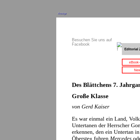
Anzeige
Besuchen Sie uns auf
Facebook
Editorial 
eBook-
New
Des Blättchens 7. Jahrgan
Große Klasse
von Gerd Kaiser
Es war einmal ein Land, Volk
Untertanen der Herrscher Gom
erkennen, den ein Untertan i
Öberste« fuhren
Mercedes
od