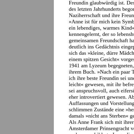
Freundin glaubwürdig ist. Des
des letzten Jahrhunderts bego
Naziherrschaft und ihre Freun
»Anne ist für mich kein Symb
ein lebendiges, warmes Kind«
kennengelernt, der so lebenshu
gemeinsamen Freundschaft hab
deutlich ins Gedächtnis eing
sich das »kleine, dürre Mädc
einem spitzen Gesicht« vorgest
1941 am Lyzeum begegneten, e
ihrem Buch. »Nach ein paar T
ich ihre beste Freundin sei u
leicht« gewesen, mit ihr befr
sei anspruchsvoll, auch eifers
eher introvertiert gewesen. A
Auffassungen und Vorstellun
schlimmen Zustände eine »her
damals »nicht ans Sterben« g
Als Anne Frank sich mit ihrer
Amsterdamer Prinsengracht ver