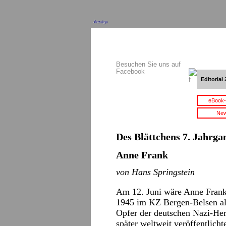
Anzeige
Besuchen Sie uns auf
Facebook
Editorial 
eBook-
New
Des Blättchens 7. Jahrgan
Anne Frank
von Hans Springstein
Am 12. Juni wäre Anne Frank
1945 im KZ Bergen-Belsen als
Opfer der deutschen Nazi-Herr
später weltweit veröffentlicht