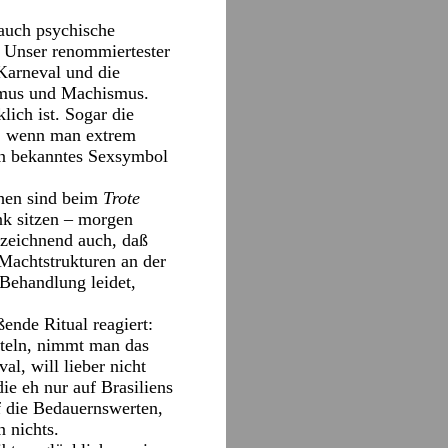
 auch psychische
. Unser renommiertester
Karneval und die
ismus und Machismus.
lich ist. Sogar die
r, wenn man extrem
ein bekanntes Sexsymbol
chen sind beim
Trote
ank sitzen – morgen
ezeichnend auch, daß
Machtstrukturen an der
r Behandlung leidet,
ende Ritual reagiert:
tteln, nimmt man das
al, will lieber nicht
ie eh nur auf Brasiliens
f die Bedauernswerten,
 nichts.