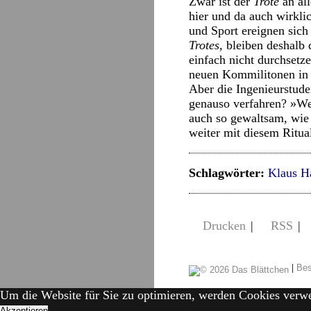
Zwar ist der
Trote
an all
hier und da auch wirkl
und Sport ereignen sich
Trotes,
bleiben deshalb 
einfach nicht durchsetz
neuen Kommilitonen in
Aber die Ingenieurstud
genauso verfahren? »Wen
auch so gewaltsam, wie s
weiter mit diesem Ritua
Schlagwörter:
Klaus H
Drucken
|
RSS
|
|
Bes
Um die Website für Sie zu optimieren, werden Cookies verw
Akzeptieren