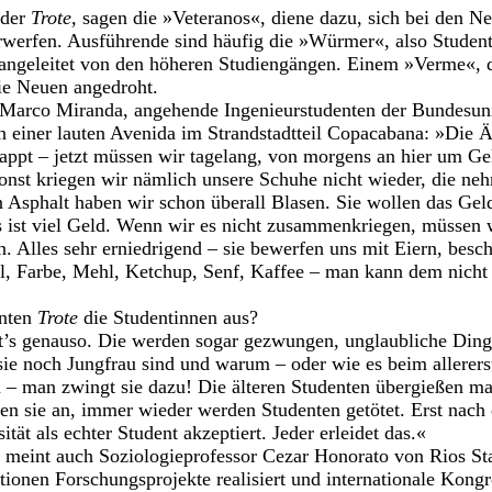
 der
Trote,
sagen die »Veteranos«, diene dazu, sich bei den N
erwerfen. Ausführende sind häufig die »Würmer«, also Studen
, angeleitet von den höheren Studiengängen. Einem »Verme«, de
ie Neuen angedroht.
Marco Miranda, angehende Ingenieurstudenten der Bundesuni
an einer lauten Avenida im Strandstadtteil Copacabana: »Die 
appt – jetzt müssen wir tagelang, von morgens an hier um Gel
Sonst kriegen wir nämlich unsere Schuhe nicht wieder, die ne
sphalt haben wir schon überall Blasen. Sie wollen das Geld
as ist viel Geld. Wenn wir es nicht zusammenkriegen, müssen 
. Alles sehr erniedrigend – sie bewerfen uns mit Eiern, besc
l, Farbe, Mehl, Ketchup, Senf, Kaffee – man kann dem nicht 
nnten
Trote
die Studentinnen aus?
’s genauso. Die werden sogar gezwungen, unglaubliche Dinge
ie noch Jungfrau sind und warum – oder wie es beim allerers
n – man zwingt sie dazu! Die älteren Studenten übergießen m
en sie an, immer wieder werden Studenten getötet. Erst nach 
tät als echter Student akzeptiert. Jeder erleidet das.«
, meint auch Soziologieprofessor Cezar Honorato von Rios St
tionen Forschungsprojekte realisiert und internationale Kongr