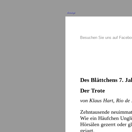
Anzeige
Besuchen Sie uns auf Faceb
Des Blättchens 7. Ja
Der Trote
von Klaus Hart, Rio de 
Zehntausende neuimmatri
Wie ein Häufchen Unglüc
Hörsälen gezerrt oder g
gejagt.