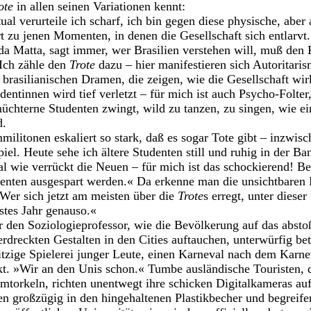
ote
in allen seinen Variationen kennt:
ual verurteile ich scharf, ich bin gegen diese physische, aber
t zu jenen Momenten, in denen die Gesellschaft sich entlarvt
a Matta, sagt immer, wer Brasilien verstehen will, muß den 
 Ich zähle den
Trote
dazu – hier manifestieren sich Autoritar
 brasilianischen Dramen, die zeigen, wie die Gesellschaft wirk
ntinnen wird tief verletzt – für mich ist auch Psycho-Folte
hüchterne Studenten zwingt, wild zu tanzen, zu singen, wie 
d.
litonen eskaliert so stark, daß es sogar Tote gibt – inzwis
iel. Heute sehe ich ältere Studenten still und ruhig in der B
mal wie verrückt die Neuen – für mich ist das schockierend! B
denten ausgespart werden.« Da erkenne man die unsichtbaren 
»Wer sich jetzt am meisten über die
Trote
s erregt, unter diese
stes Jahr genauso.«
r den Soziologieprofessor, wie die Bevölkerung auf das abstoß
rdreckten Gestalten in den Cities auftauchen, unterwürfig be
itzige Spielerei junger Leute, einen Karneval nach dem Karnev
kt. »Wir an den Unis schon.« Tumbe ausländische Touristen, d
torkeln, richten unentwegt ihre schicken Digitalkameras au
en großzügig in den hingehaltenen Plastikbecher und begreifen