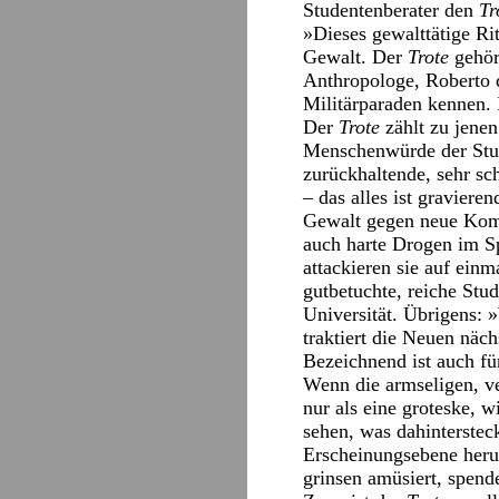
Studentenberater den
Tr
»Dieses gewalttätige Rit
Gewalt. Der
Trote
gehör
Anthropologe, Roberto d
Militärparaden kennen.
Der
Trote
zählt zu jenen
Menschenwürde der Stude
zurückhaltende, sehr sc
– das alles ist gravieren
Gewalt gegen neue Kommi
auch harte Drogen im Sp
attackieren sie auf ein
gutbetuchte, reiche Stu
Universität. Übrigens: 
traktiert die Neuen näch
Bezeichnend ist auch fü
Wenn die armseligen, ve
nur als eine groteske, w
sehen, was dahinterstec
Erscheinungsebene herum
grinsen amüsiert, spend