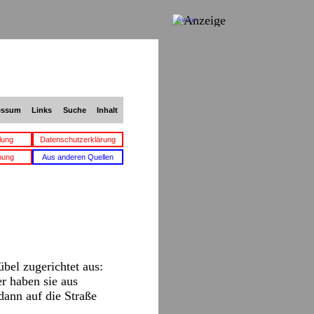
Anzeige
essum
Links
Suche
Inhalt
lung
Datenschutzerklärung
bung
Aus anderen Quellen
bel zugerichtet aus:
r haben sie aus
dann auf die Straße