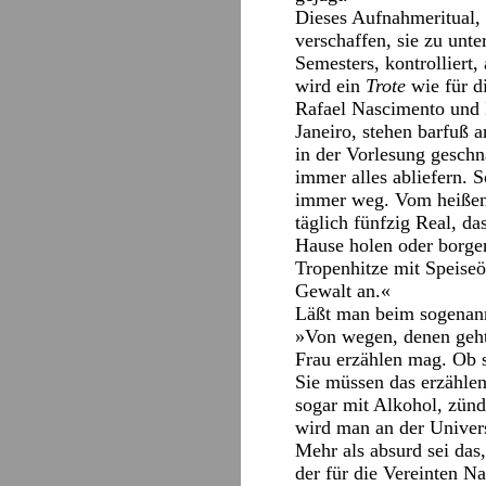
Dieses Aufnahmeritual,
verschaffen, sie zu unt
Semesters, kontrolliert
wird ein
Trote
wie für d
Rafael Nascimento und 
Janeiro, stehen barfuß 
in der Vorlesung geschn
immer alles abliefern. 
immer weg. Vom heißen A
täglich fünfzig Real, d
Hause holen oder borgen
Tropenhitze mit Speiseö
Gewalt an.«
Läßt man beim sogena
»Von wegen, denen geht
Frau erzählen mag. Ob s
Sie müssen das erzähle
sogar mit Alkohol, zünd
wird man an der Universi
Mehr als absurd sei das
der für die Vereinten Na