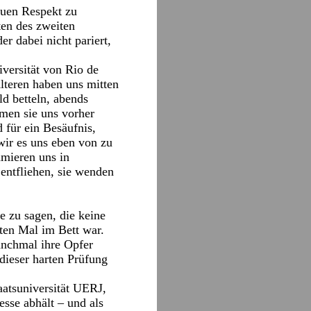
euen Respekt zu
ten des zweiten
r dabei nicht pariert,
versität von Rio de
Älteren haben uns mitten
d betteln, abends
hmen sie uns vorher
 für ein Besäufnis,
wir es uns eben von zu
hmieren uns in
entfliehen, sie wenden
 zu sagen, die keine
ten Mal im Bett war.
anchmal ihre Opfer
dieser harten Prüfung
aatsuniversität UERJ,
esse abhält – und als