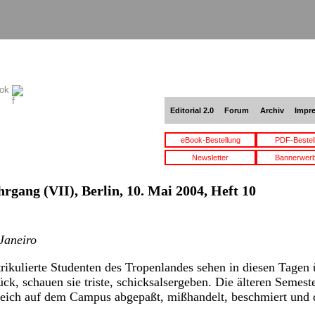
ook
Editorial 2.0
Forum
Archiv
Impr
eBook-Bestellung
PDF-Bestel
Newsletter
Bannerwer
hrgang (VII), Berlin, 10. Mai 2004, Heft 10
Janeiro
kulierte Studenten des Tropenlandes sehen in diesen Tagen ü
k, schauen sie triste, schicksalsergeben. Die älteren Semeste
leich auf dem Campus abgepaßt, mißhandelt, beschmiert und 