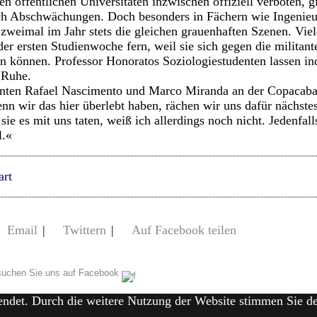
en öffentlichen Universitäten inzwischen offiziell verboten, g
ich Abschwächungen. Doch besonders in Fächern wie Ingenie
 zweimal im Jahr stets die gleichen grauenhaften Szenen. Vie
der ersten Studienwoche fern, weil sie sich gegen die militant
en können. Professor Honoratos Soziologiestudenten lassen in
 Ruhe.
enten Rafael Nascimento und Marco Miranda an der Copacaba
n wir das hier überlebt haben, rächen wir uns dafür nächste
ie es mit uns taten, weiß ich allerdings noch nicht. Jedenfall
l.«
art
Email
|
Twittern
|
Auf Facebook teilen
uchen Sie uns auf Facebook
endet. Durch die weitere Nutzung der Website stimmen Sie 