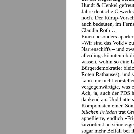
Hundt & Henkel gefreut 
Jahre deutsche Gewerksc
noch. Der Rürup-Vorschl
auch bedeuten, im Fern
Claudia Roth …
Einen besonders aparte
»Wir sind das Volk!« z
Narrenschiffs – und zwa
allerdings könnten ob di
wissen, wohin so eine 
Bürgerdemokratie: blei
Roten Rathauses), und 
kann mir nicht vorstell
vergegenwärtigte, was e
Ach, ja, auch der PDS h
dankend an. Und hatte s
Komponisten einen Song
bißchen Frieden
trat Gr
appellierte, endlich »F
zuvörderst an seine eige
sogar mehr Beifall bei 