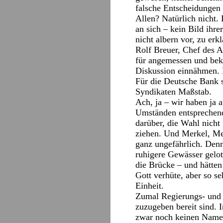
falsche Entscheidungen 
Allen? Natürlich nicht.
an sich – kein Bild ihr
nicht albern vor, zu er
Rolf Breuer, Chef des A
für angemessen und bek
Diskussion einnähmen. 
Für die Deutsche Bank s
Syndikaten Maßstab.
Ach, ja – wir haben ja 
Umständen entsprechend 
darüber, die Wahl nicht
ziehen. Und Merkel, Me
ganz ungefährlich. Denn
ruhigere Gewässer gelo
die Brücke – und hätten
Gott verhüte, aber so se
Einheit.
Zumal Regierungs- und 
zuzugeben bereit sind. I
zwar noch keinen Namen