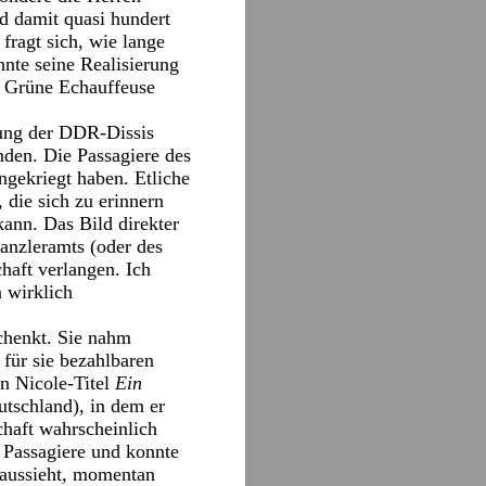
d damit quasi hundert
fragt sich, wie lange
nte seine Realisierung
e Grüne Echauffeuse
sung der DDR-Dissis
den. Die Passagiere des
ngekriegt haben. Etliche
 die sich zu erinnern
ann. Das Bild direkter
nzleramts (oder des
haft verlangen. Ich
 wirklich
schenkt. Sie nahm
für sie bezahlbaren
n Nicole-Titel
Ein
utschland), in dem er
chaft wahrscheinlich
n Passagiere und konnte
s aussieht, momentan