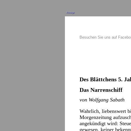
Anzeige
Besuchen Sie uns auf Faceb
Des Blättchens 5. Ja
Das Narrenschiff
von Wolfgang Sabath
Wahrlich, liebenswert b
Morgenzeitung aufzuschl
angekündigt wird: Steuer
gewesen, keiner bekennt