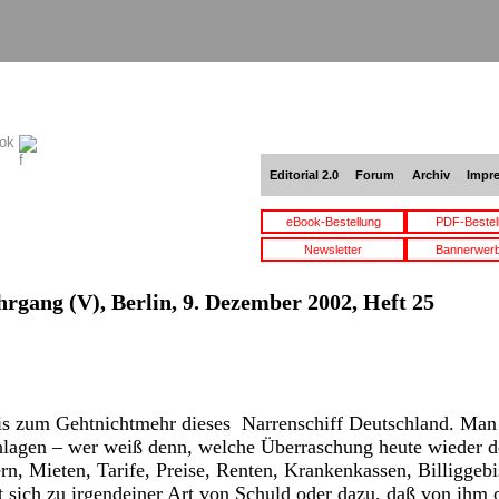
ook
Editorial 2.0
Forum
Archiv
Impr
eBook-Bestellung
PDF-Bestel
Newsletter
Bannerwer
hrgang (V), Berlin, 9. Dezember 2002, Heft 25
is zum Gehtnichtmehr dieses Narrenschiff Deutschland. Man 
agen – wer weiß denn, welche Überraschung heute wieder dekr
n, Mieten, Tarife, Preise, Renten, Krankenkassen, Billiggebis
 sich zu irgendeiner Art von Schuld oder dazu, daß von ihm 