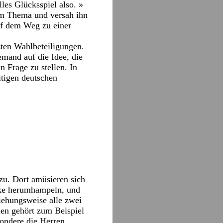
lles Glücksspiel also. »
sem Thema und versah ihn
auf dem Weg zu einer
tzten Wahlbeteiligungen.
emand auf die Idee, die
n Frage zu stellen. In
tigen deutschen
zu. Dort amüsieren sich
cke herumhampeln, und
iehungsweise alle zwei
en gehört zum Beispiel
sondere die Herren