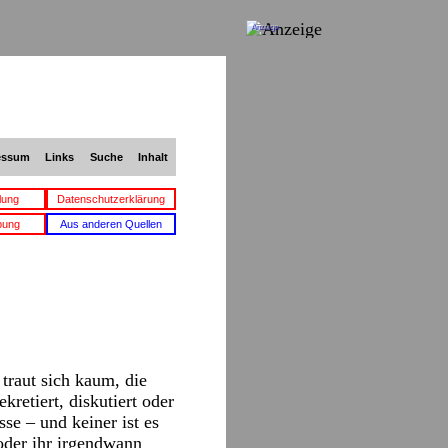
Anzeige
essum
Links
Suche
Inhalt
lung
Datenschutzerklärung
bung
Aus anderen Quellen
traut sich kaum, die
etiert, diskutiert oder
se – und keiner ist es
oder ihr irgendwann