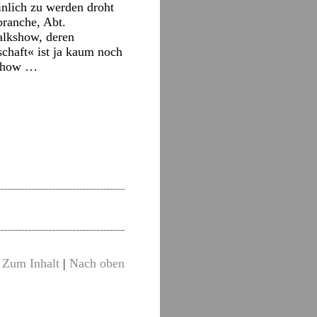
inlich zu werden droht
branche, Abt.
alkshow, deren
schaft« ist ja kaum noch
schow …
Zum Inhalt
|
Nach oben