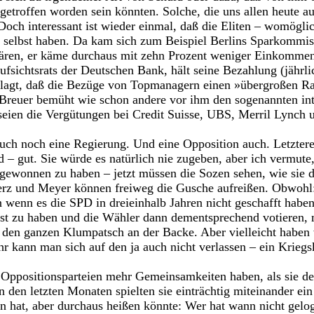
getroffen worden sein könnten. Solche, die uns allen heute au
 Doch interessant ist wieder einmal, daß die Eliten – womögli
er selbst haben. Da kam sich zum Beispiel Berlins Sparkommi
klären, er käme durchaus mit zehn Prozent weniger Einkomme
ufsichtsrats der Deutschen Bank, hält seine Bezahlung (jährl
lagt, daß die Bezüge von Topmanagern einen »übergroßen Ra
Breuer bemüht wie schon andere vor ihm den sogenannten inte
eien die Vergütungen bei Credit Suisse, UBS, Merril Lynch 
auch noch eine Regierung. Und eine Opposition auch. Letztere
– gut. Sie würde es natürlich nie zugeben, aber ich vermute, 
 gewonnen zu haben – jetzt müssen die Sozen sehen, wie sie 
rz und Meyer können freiweg die Gusche aufreißen. Obwohl: 
 wenn es die SPD in dreieinhalb Jahren nicht geschafft haben 
tst zu haben und die Wähler dann dementsprechend votiere
 den ganzen Klumpatsch an der Backe. Aber vielleicht haben 
hr kann man sich auf den ja auch nicht verlassen – ein Kriegs
Oppositionsparteien mehr Gemeinsamkeiten haben, als sie 
n den letzten Monaten spielten sie einträchtig miteinander ein
 hat, aber durchaus heißen könnte: Wer hat wann nicht gelog