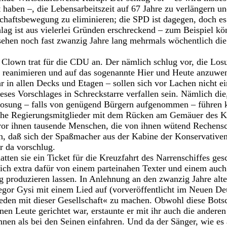
haben –, die Lebensarbeitszeit auf 67 Jahre zu verlängern un
haftsbewegung zu eliminieren; die SPD ist dagegen, doch es 
ag ist aus vielerlei Gründen erschreckend – zum Beispiel kön
sehen noch fast zwanzig Jahre lang mehrmals wöchentlich di
r Clown trat für die CDU an. Der nämlich schlug vor, die Lo
u reanimieren und auf das sogenannte Hier und Heute anzuwen
r in allen Decks und Etagen – sollen sich vor Lachen nicht ei
eses Vorschlages in Schreckstarre verfallen sein. Nämlich die,
Losung – falls von genügend Bürgern aufgenommen – führen k
che Regierungsmitglieder mit dem Rücken am Gemäuer des Ka
vor ihnen tausende Menschen, die von ihnen wütend Rechensc
en, daß sich der Spaßmacher aus der Kabine der Konservativen
r da vorschlug.
atten sie ein Ticket für die Kreuzfahrt des Narrenschiffes ge
ich extra dafür von einem parteinahen Texter und einem auch 
 produzieren lassen. In Anlehnung an den zwanzig Jahre alte
egor Gysi mit einem Lied auf (vorveröffentlicht im Neuen De
rieden mit dieser Gesellschaft« zu machen. Obwohl diese Bots
nen Leute gerichtet war, erstaunte er mit ihr auch die andere
ihnen als bei den Seinen einfahren. Und da der Sänger, wie e