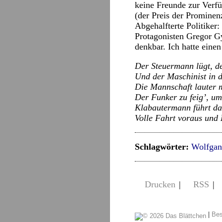
keine Freunde zur Verfü
(der Preis der Prominenz
Abgehalfterte Politiker
Protagonisten Gregor Gy
denkbar. Ich hatte ein
Der Steuermann lügt, de
Und der Maschinist in 
Die Mannschaft lauter 
Der Funker zu feigʼ, u
Klabautermann führt da
Volle Fahrt voraus und 
Schlagwörter:
Wolfgan
Drucken
|
RSS
|
|
Bes