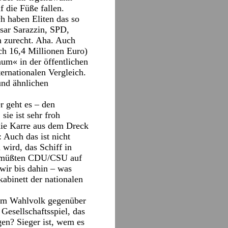
f die Füße fallen.
ch haben Eliten das so
ssar Sarazzin, SPD,
n zurecht. Aha. Auch
ich 16,4 Millionen Euro)
um« in der öffentlichen
rnationalen Vergleich.
und ähnlichen
r geht es – den
sie ist sehr froh
die Karre aus dem Dreck
Auch das ist nicht
wird, das Schiff in
n, müßten CDU/CSU auf
wir bis dahin – was
kabinett der nationalen
dem Wahlvolk gegenüber
 Gesellschaftsspiel, das
en? Sieger ist, wem es