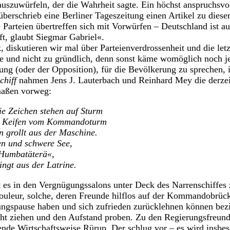
 auszuwürfeln, der die Wahrheit sagte. Ein höchst anspruchsvo
berschrieb eine Berliner Tageszeitung einen Artikel zu die
e Parteien übertreffen sich mit Vorwürfen – Deutschland ist 
t, glaubt Siegmar Gabriel«.
k, diskutieren wir mal über Parteienverdrossenheit und die le
ge und nicht zu gründlich, denn sonst käme womöglich noch j
ung (oder der Opposition), für die Bevölkerung zu sprechen, i
chiff
nahmen Jens J. Lauterbach und Reinhard Mey die derzei
maßen vorweg:
die Zeichen stehen auf Sturm
d Keifen vom Kommandoturm
 grollt aus der Maschine.
n und schwere See,
»Humbatäterä«,
ingt aus der Latrine.
 es in den Vergnügungssalons unter Deck des Narrenschiffes 
ouleur, solche, deren Freunde hilflos auf der Kommandobrü
rungspause haben und sich zufrieden zurücklehnen können bez
cht ziehen und den Aufstand proben. Zu den Regierungsfreund
ende Wirtschaftsweise Rürup. Der schlug vor – es wird insbe