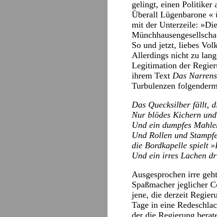
gelingt, einen Politiker
Überall Lügenbarone « ü
mit der Unterzeile: »Di
Münchhausengesellschaf
So und jetzt, liebes Vol
Allerdings nicht zu lan
Legitimation der Regier
ihrem Text
Das Narrens
Turbulenzen folgender
Das Quecksilber fällt, 
Nur blödes Kichern un
Und ein dumpfes Mahlen
Und Rollen und Stampfe
die Bordkapelle spielt 
Und ein irres Lachen dr
Ausgesprochen irre geht
Spaßmacher jeglicher C
jene, die derzeit Regie
Tage in eine Redeschla
der die Regierung berat