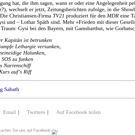
gung hat, die ihm sagen, wann er oder eine Angelegenheit pe
?), wechselt er jetzt, Zeitungsberichten zufolge, in die Show
: Die Christiansen-Firma
TV21
produziert für den
MDR
eine T
si und – Lothar Späth sind. Mehr »Frieden mit dieser Gesell
en Traum: Gysi bei den Bayern, mit Gamsbarthut, wie Gorbat
r Kapitän ist betrunken
dumpfe Lethargie versunken,
meineidige Halunken,
m SOS zu funken
s Narrenschiff
Kurs aufʼs Riff
g Sabath
Email
|
Twittern
|
Auf Facebook teilen
uchen Sie uns auf Facebook