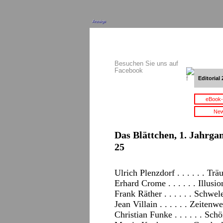
Anzeige
Besuchen Sie uns auf
Facebook
Editorial 
eBook-
New
Das Blättchen, 1. Jahrgan
25
Ulrich Plenzdorf . . . . . . Tr
Erhard Crome . . . . . . Illusio
Frank Räther . . . . . . Schw
Jean Villain . . . . . . Zeite
Christian Funke . . . . . . Sc