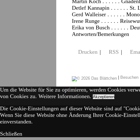
Martin Koch . . . . . . Gnaden
Detlef Kannapin . . . . . . St
Gerd Walleiser . . . . . . Mon
Irene Runge . . . . . . Reisew
Erika von Busch . . . . . . De
Antworten/Bemerkungen
Drucken
|
RSS
|
Ema
|
Besuchen 
Um die Website für Sie zu optimieren, werden Cookies verw
von Cookies zu.
Weitere Informationen.
Akzeptieren
Die Cookie-Einstellungen auf dieser Website sind auf "Cookie
Wenn Sie diese Website ohne Änderung Ihrer Cookie-Einstell
einverstanden.
Schließen