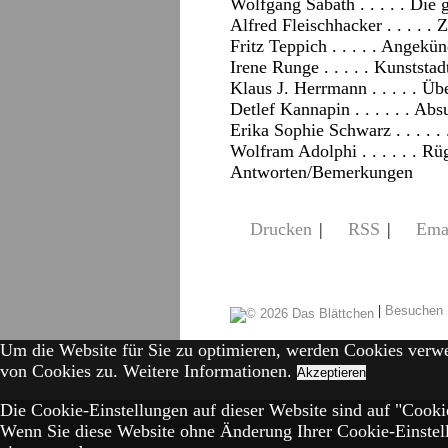
Wolfgang Sabath . . . . . Die 
Alfred Fleischhacker . . . . . 
Fritz Teppich . . . . . Angekü
Irene Runge . . . . . Kunststa
Klaus J. Herrmann . . . . . Ü
Detlef Kannapin . . . . . . A
Erika Sophie Schwarz . . . . .
Wolfram Adolphi . . . . . . R
Antworten/Bemerkungen
Drucken
|
RSS
|
Ema
|
Besuchen 
Um die Website für Sie zu optimieren, werden Cookies verw
von Cookies zu.
Weitere Informationen.
Akzeptieren
Die Cookie-Einstellungen auf dieser Website sind auf "Cookie
Wenn Sie diese Website ohne Änderung Ihrer Cookie-Einstell