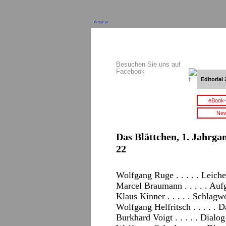
Anzeige
Besuchen Sie uns auf
Facebook
Editorial 
eBook-
New
Das Blättchen, 1. Jahrgan
22
Wolfgang Ruge . . . . . Leich
Marcel Braumann . . . . . Auf
Klaus Kinner . . . . . Schlagw
Wolfgang Helfritsch . . . . . 
Burkhard Voigt . . . . . Dial