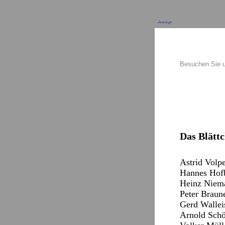
Anzeige
Besuchen Sie 
Das Blättc
Astrid Volper
Hannes Hofb
Heinz Nieman
Peter Braune
Gerd Walleis
Arnold Schöl