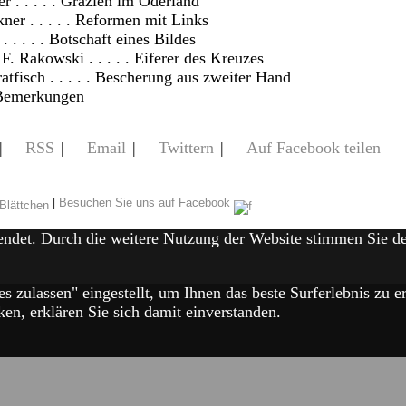
r . . . . . Grazien im Oderland
er . . . . . Reformen mit Links
. . . . . Botschaft eines Bildes
. Rakowski . . . . . Eiferer des Kreuzes
tfisch . . . . . Bescherung aus zweiter Hand
Bemerkungen
|
RSS
|
Email
|
Twittern
|
Auf Facebook teilen
|
Besuchen Sie uns auf Facebook
endet. Durch die weitere Nutzung der Website stimmen Sie 
es zulassen" eingestellt, um Ihnen das beste Surferlebnis zu
en, erklären Sie sich damit einverstanden.