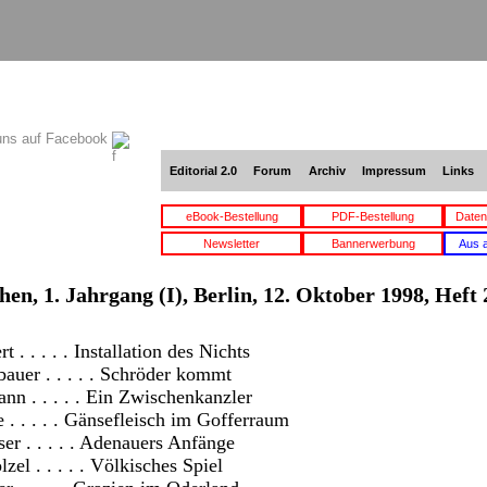
uns auf Facebook
Editorial 2.0
Forum
Archiv
Impressum
Links
eBook-Bestellung
PDF-Bestellung
Daten
Newsletter
Bannerwerbung
Aus 
hen, 1. Jahrgang (I), Berlin, 12. Oktober 1998, Heft 
t . . . . . Installation des Nichts
auer . . . . . Schröder kommt
n . . . . . Ein Zwischenkanzler
 . . . . . Gänsefleisch im Gofferraum
er . . . . . Adenauers Anfänge
zel . . . . . Völkisches Spiel