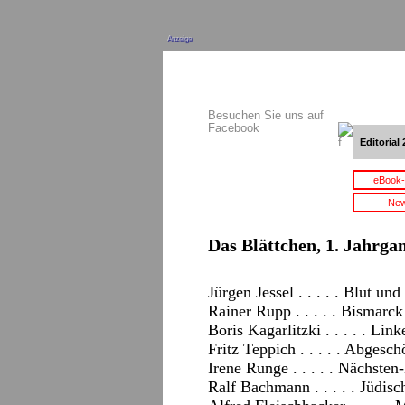
Anzeige
Besuchen Sie uns auf
Facebook
Editorial 
eBook-
New
Das Blättchen, 1. Jahrgan
Jürgen Jessel . . . . . Blut un
Rainer Rupp . . . . . Bismarck
Boris Kagarlitzki . . . . . Li
Fritz Teppich . . . . . Abgesc
Irene Runge . . . . . Nächsten
Ralf Bachmann . . . . . Jüdisc