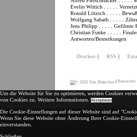
Alfred Fleischhacker . . . . 
Evelin Wittich . . . . . Vernet
Ronald Lötzsch . . . . . Bewu
Wolfgang Sabath . . . . . Zil
Jens Philipp . . . . . Gefilmte
Christian Funke . . . . . Finale
Antworten/Bemerkungen
Drucken
|
RSS
|
Ema
|
Besuchen 
Um die Website für Sie zu optimieren, werden Cookies verw
von Cookies zu.
Weitere Informationen.
Akzeptieren
Die Cookie-Einstellungen auf dieser Website sind auf "Cookie
Wenn Sie diese Website ohne Änderung Ihrer Cookie-Einstell
einverstanden.
Schließen