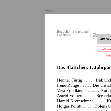
Anzeige
Besuchen Sie uns auf
Facebook
Editorial 
eBook-
New
Das Blättchen, 1. Jahrgan
Henner Fürtig . . . . . Irak u
Irene Runge . . . . . Die unsic
Vera Friedländer . . . . . Not 
Astrid Volpert . . . . . Berser
Harald Kretzschmar . . . . . 
Holger Pollitt . . . . . Polens 