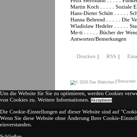
Felix Herrmann . . . . . Punk
Martin Koch . . . . . Soziale 
Hans-Dieter Schütt . . . . . S
Hanna Behrend . . . . . Die 
Wladislaw Hedeler . . . . . St
Me-ti . . . . . Bücher der Wen
Antworten/Bemerkungen
Drucken
|
RSS
|
Ema
|
Besuchen 
Um die Website für Sie zu optimieren, werden Cookies verw
von Cookies zu.
Weitere Informationen.
Akzeptieren
Die Cookie-Einstellungen auf dieser Website sind auf "Cookie
Wenn Sie diese Website ohne Änderung Ihrer Cookie-Einstell
einverstanden.
Schließen