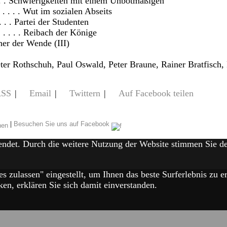
. . . Schwierigkeiten mit einem Unbotmäßigen
 . . . . Wut im sozialen Abseits
. . . Partei der Studenten
 . . . . Reibach der Könige
cher der Wende (III)
er Rothschuh, Paul Oswald, Peter Braune, Rainer Bratfisch
RSS
|
Email
|
Twittern
|
Auf Facebook teilen
|
Besuchen Sie uns auf Facebook
endet. Durch die weitere Nutzung der Website stimmen Sie 
es zulassen" eingestellt, um Ihnen das beste Surferlebnis zu
en, erklären Sie sich damit einverstanden.