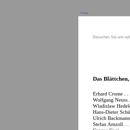
Anzeige
Besuchen Sie uns au
Das Blättchen, 
Erhard Crome . . 
Wolfgang Neuss .
Wladislaw Hedele
Hans-Dieter Schüt
Ulrich Backmann .
Stefan Amzoll . . 