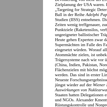
Zielplanung der USA waren. 
„Targeting for Strategic Det
Ball in der Reihe
Adelphi Pap
Studien (IISS) entnehmen. Die
Zeiten wenig treffgenauer, zu
Punktziele (Raketensilos, v
ungeeigneter ballistischer Trä
Heute gehen Experten zwar d
Supermächten im Falle des Fa
eingesetzt würden. Worauf al
Atommächte zielen, ist unbek
Trägersysteme nach wie vor ü
(China, Indien, Pakistan, No
Flächenzielen mit höchst mö
werden. Das sind in erster Lin
Neueste Forschungsergebniss
jüngst wieder auf der
Wiener 
Auswirkungen von Nuklearwa
Staaten hatten Delegationen e
und NGOs. Alexander Kmentt, 
Rüstungskontrolle und Nonprol