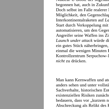
begonnen hat, auch in Zukunft
Doch selbst im Falle realere
Möglichkeit, den Gegenschlag 
Interkontinentalraketen auf
La
Start durch Verkoppelung mit
automatisieren, um den Gegen
Angreifer seine Waffen ins Zi
Launch under attack
würde di
ein gutes Stück näherbringen,
einmal die wenigen Minuten 
Kontrollzentrum Serpuchow-1
nicht
zu drücken.
Man kann Kernwaffen und ato
anders sehen und unter vollst
Sachverhalte, historischen 
existenziellen Risiken zunäch
bedauern, dass vor „kurzem n
Abschreckung als Relikt des K