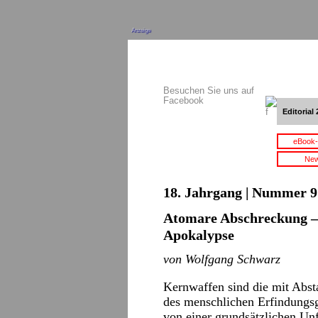
Anzeige
Besuchen Sie uns auf
Facebook
Editorial 
eBook-
New
18. Jahrgang | Nummer 9 
Atomare Abschreckung – o
Apokalypse
von Wolfgang Schwarz
Kernwaffen sind die mit Absta
des menschlichen Erfindungsge
von einer grundsätzlichen Un