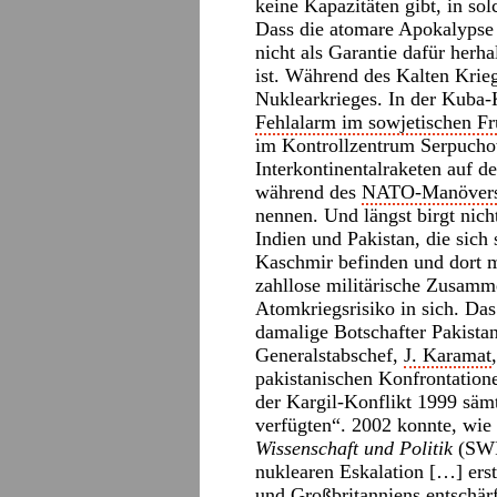
keine Kapazitäten gibt, in sol
Dass die atomare Apokalypse b
nicht als Garantie dafür herha
ist. Während des Kalten Krie
Nuklearkrieges. In der Kuba-
Fehlalarm im sowjetischen F
im Kontrollzentrum Serpuch
Interkontinentalraketen auf d
während des
NATO-Manövers
nennen. Und längst birgt nich
Indien und Pakistan, die sich
Kaschmir befinden und dort m
zahllose militärische Zusamm
Atomkriegsrisiko in sich. Das
damalige Botschafter Pakista
Generalstabschef,
J. Karamat
pakistanischen Konfrontation
der Kargil-Konflikt 1999 säm
verfügten“. 2002 konnte, wie
Wissenschaft und Politik
(SWP)
nuklearen Eskalation […] ers
und Großbritanniens entschär