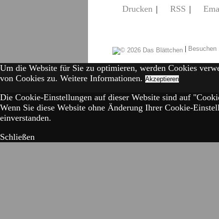
Drucken
|
RSS
|
Ema
|
Besuchen 
Um die Website für Sie zu optimieren, werden Cookies verw
von Cookies zu.
Weitere Informationen.
Akzeptieren
Die Cookie-Einstellungen auf dieser Website sind auf "Cookie
Wenn Sie diese Website ohne Änderung Ihrer Cookie-Einstell
einverstanden.
Schließen