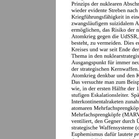
Prinzips der nuklearen Absch
wieder evidente Streben nach 
Kriegführungsfähigkeit in e
zwangsläufigem suizidalem Au
ermöglichen, das Risiko der 
Atomkrieg gegen die UdSSR, 
besteht, zu vermeiden. Dies e
Kreises und war seit Ende de
Thema in den nuklearstrategi
Ausgangspunkt für immer neu
der strategischen Kernwaffe
Atomkrieg denkbar und den Kr
Das versuchte man zum Beispi
wie, in der ersten Hälfte der
stufigen Eskalationsleiter. Spä
Interkontinentalraketen zuna
atomaren Mehrfachsprengköpf
Mehrfachsprengköpfe (MARV)
ventiliert, den Gegner durch
strategische Waffensysteme (
Euphemismus dafür lautete
pr