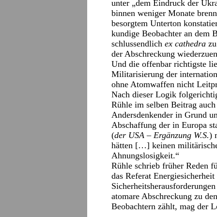
unter „dem Eindruck der Ukr
binnen weniger Monate brenne
besorgtem Unterton konstatie
kundige Beobachter an dem B
schlussendlich
ex cathedra
zu 
der Abschreckung wiederzuentd
Und die offenbar richtigste li
Militarisierung der internati
ohne Atomwaffen nicht Leitpri
Nach dieser Logik folgerichti
Rühle im selben Beitrag auch 
Andersdenkender in Grund un
Abschaffung der in Europa st
(
der USA – Ergänzung W.S.
) 
hätten […] keinen militärische
Ahnungslosigkeit.“
Rühle schrieb früher Reden f
das Referat Energiesicherheit
Sicherheitsherausforderungen
atomare Abschreckung zu de
Beobachtern zählt, mag der L