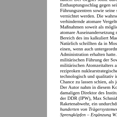
Enthauptungsschlag gegen sein
Führungszentren sowie seine s
vernichtet werden. Die wahrsc
verhindernde atomare Vergelt
Maßnahmen soweit als möglich
atomare Auseinandersetzung m
Bereich des ins kalkuliert Ma
Natürlich schrillten da in M
einen, wenn auch untergeordn
Administration erhalten hatte
militärischen Führung der So
militärischen Atomzeitalters a
reziproken nuklearstrategisc
technologisch und qualitativ
Chance zu lassen schien, als 
Der Autor nahm in diesem K
damaligen Direktor des Institu
der DDR (IPW), Max Schmidt 
Raketenabwehr, ein undurchdr
hunderten von Trägersysteme
Sprengköpfen – Ergänzung W.