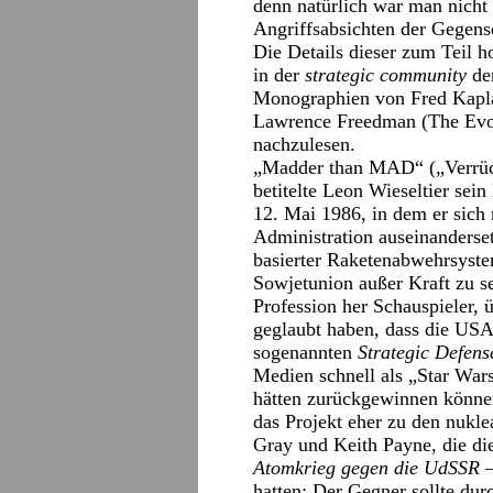
denn natürlich war man nicht 
Angriffsabsichten der Gegense
Die Details dieser zum Teil ho
in der
strategic community
der
Monographien von Fred Kapl
Lawrence Freedman (The Evolu
nachzulesen.
„Madder than MAD“ („Verrückt
betitelte Leon Wieseltier sein
12. Mai 1986, in dem er sich
Administration auseinanderset
basierter Raketenabwehrsyst
Sowjetunion außer Kraft zu s
Profession her Schauspieler,
geglaubt haben, dass die USA 
sogenannten
Strategic Defense
Medien schnell als „Star War
hätten zurückgewinnen können
das Projekt eher zu den nukl
Gray und Keith Payne, die die
Atomkrieg gegen die UdSSR 
hatten: Der Gegner sollte du