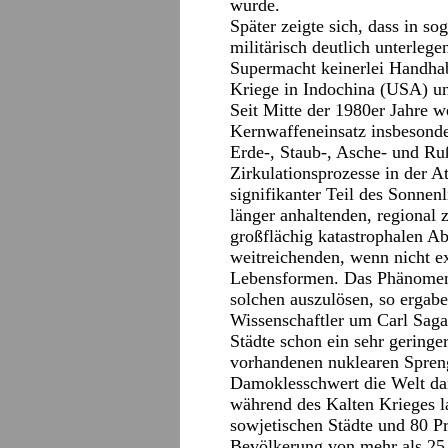
wurde.
Später zeigte sich, dass in 
militärisch deutlich unterlege
Supermacht keinerlei Handhab
Kriege in Indochina (USA) u
Seit Mitte der 1980er Jahre w
Kernwaffeneinsatz insbesond
Erde-, Staub-, Asche- und Ru
Zirkulationsprozesse in der A
signifikanter Teil des Sonnen
länger anhaltenden, regional 
großflächig katastrophalen A
weitreichenden, wenn nicht e
Lebensformen. Das Phänome
solchen auszulösen, so ergab
Wissenschaftler um Carl Saga
Städte schon ein sehr geringe
vorhandenen nuklearen Spren
Damoklesschwert die Welt dam
während des Kalten Krieges l
sowjetischen Städte und 80 Pr
Bevölkerung von mehr als 25