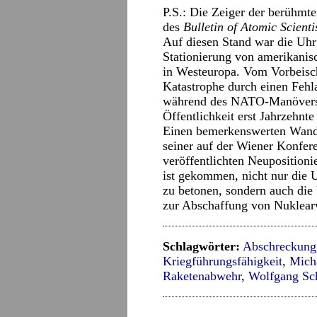
P.S.: Die Zeiger der berühmt
des
Bulletin of Atomic Scienti
Auf diesen Stand war die Uhr 
Stationierung von amerikanis
in Westeuropa. Vom Vorbeisc
Katastrophe durch einen Feh
während des NATO-Manövers A
Öffentlichkeit erst Jahrzehnte 
Einen bemerkenswerten Wandel
seiner auf der Wiener Konfe
veröffentlichten Neupositioni
ist gekommen, nicht nur die
zu betonen, sondern auch die
zur Abschaffung von Nuklear
Schlagwörter:
Abschreckung
Kriegführungsfähigkeit
,
Mich
Raketenabwehr
,
Wolfgang Sc