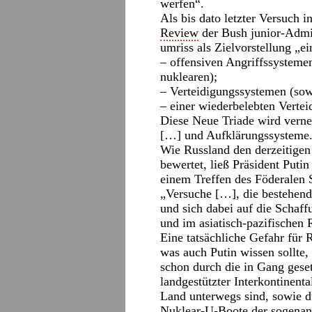
werfen“.
Als bis dato letzter Versuch 
Review
der Bush junior-Admin
umriss als Zielvorstellung „e
– offensiven Angriffssystemen
nuklearen);
– Verteidigungssystemen (sow
– einer wiederbelebten Vertei
Diese Neue Triade wird verne
[…] und Aufklärungssysteme
Wie Russland den derzeitige
bewertet, ließ Präsident Puti
einem Treffen des Föderalen 
„Versuche […], die bestehende 
und sich dabei auf die Scha
und im asiatisch-pazifischen
Eine tatsächliche Gefahr für 
was auch Putin wissen sollte, 
schon durch die in Gang gese
landgestützter Interkontinent
Land unterwegs sind, sowie du
Nuklear-U-Boote der sogenan