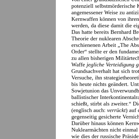
potenziell selbstmörderische
angemessener Weise zu antizi
Kernwaffen können von ihren 
werden, da diese damit die ei
Das hatte bereits Bernhard Bro
Theorie der nuklearen Abschr
erschienenen Arbeit „The Ab
Order“ stellte er den fundam
zu allen bisherigen Militärte
Waffe
jegliche Verteidigung g
Grundsachverhalt hat sich tro
Versuche, ihn strategietheore
bis heute nichts geändert. Un
Sowjetunion das Unverwundb
ballistischer Interkontinentalr
schießt, stirbt als zweiter.“
(englisch auch:
verrückt
) auf
gegenseitig gesicherte Vernic
Darüber hinaus können Kernw
Nuklearmächten nicht einma
wie dies der russische Präsi