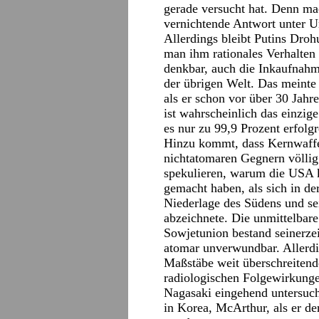
gerade versucht hat. Denn mac
vernichtende Antwort unter U
Allerdings bleibt Putins Droh
man ihm rationales Verhalten u
denkbar, auch die Inkaufnahm
der übrigen Welt. Das meinte 
als er schon vor über 30 Jah
ist wahrscheinlich das einzige
es nur zu 99,9 Prozent erfolgr
Hinzu kommt, dass Kernwaffen
nichtatomaren Gegnern völli
spekulieren, warum die USA 
gemacht haben, als sich in d
Niederlage des Südens und se
abzeichnete. Die unmittelbare
Sowjetunion bestand seinerze
atomar unverwundbar. Allerdin
Maßstäbe weit überschreiten
radiologischen Folgewirkung
Nagasaki eingehend untersuch
in Korea, McArthur, als er de