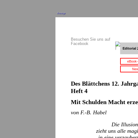
Anzeige
Besuchen Sie uns auf
Facebook
Editorial 
eBook-
New
Des Blättchens 12. Jahrga
Heft 4
Mit Schulden Macht erz
von F.-B. Habel
Die Illusio
zieht uns alle mag
in eine verzauber