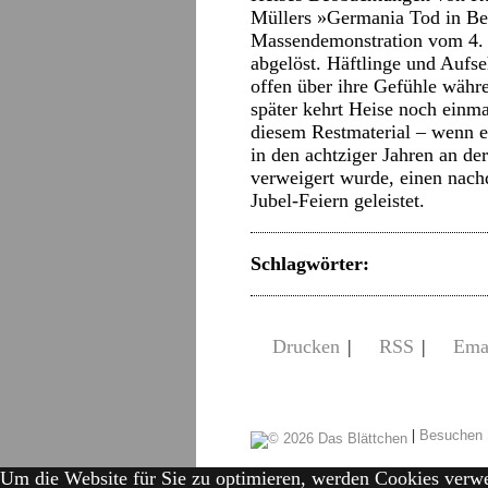
Müllers »Germania Tod in Be
Massendemonstration vom 4.
abgelöst. Häftlinge und Aufs
offen über ihre Gefühle währ
später kehrt Heise noch einma
diesem Restmaterial – wenn e
in den achtziger Jahren an d
verweigert wurde, einen nach
Jubel-Feiern geleistet.
Schlagwörter:
Drucken
|
RSS
|
Ema
|
Besuchen 
Um die Website für Sie zu optimieren, werden Cookies verw