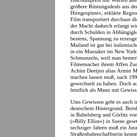
Discountpreis mit Waffen ausst
größere Rüstungsdeals aus de
Hirngespinst«, erklärte Regi
Film transportiert durchaus d
der Macht dadurch erlangt wi
durch Schulden in Abhängigke
bestens, Spannung zu erzeugen
Mailand ist gut bei italienis
in ein Massaker im New York
Schmunzeln, weil man bemerkt
Filmemacher ihrem Affen Zuc
Achim Deetjen alias Armin Mue
machen lassen muß, nach 1990
gewechselt zu haben. Doch au
letztlich als Mann mit Gewiss
Ums Gewissen geht es auch in
deutschem Hintergrund. Bern
in Babelsberg und Görlitz vo
(»Billy Elliot«) in Szene ges
sechziger Jahren muß ein Jura-
Straßenbahnschaffnerin kennen