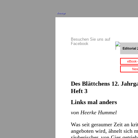
Anzeige
Besuchen Sie uns auf
Facebook
Editorial 
eBook-
New
Des Blättchens 12. Jahrga
Heft 3
Links mal anders
von Heerke Hummel
Was seit geraumer Zeit an kri
angeboten wird, ähnelt sich m
räuberischer, von Gier getrie