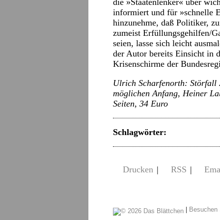
die »Staatenlenker« über wich
informiert und für »schnelle
hinzunehme, daß Politiker, zu
zumeist Erfüllungsgehilfen/G
seien, lasse sich leicht ausma
der Autor bereits Einsicht in
Krisenschirme der Bundesreg
Ulrich Scharfenorth: Störfall
möglichen Anfang, Heiner La
Seiten, 34 Euro
Schlagwörter:
Drucken
|
RSS
|
Ema
|
Besuchen 