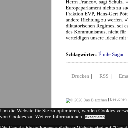
Herrn Franco«, sagt Schulz. »
Europaparlament nichts zu su
Fraktion EVP, Hans-Gert Pött
andere Richtung zu werfen. »
diktatorischen Regimes, sei e
des Kommunismus, nicht für g
verteidigen unsere Ideale mi
Schlagwörter:
Émile Sagan
Drucken
|
RSS
|
Ema
|
Besuchen 
Um die Website für Sie zu optimieren, werden Cookies verw
von Cookies zu.
Weitere Informationen.
Akzeptieren
Die Cookie-Einstellungen auf dieser Website sind auf "Cookie