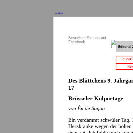
Anzeige
Besuchen Sie uns auf
Facebook
Editorial 
eBook-
New
Des Blättchens 9. Jahrgan
17
Brüsseler Kolportage
von Èmile Sagan
Ein verdammt schwüler Tag. 
Herzkranke wegen der hohen 
gewarnt. Ich fühle mich kein