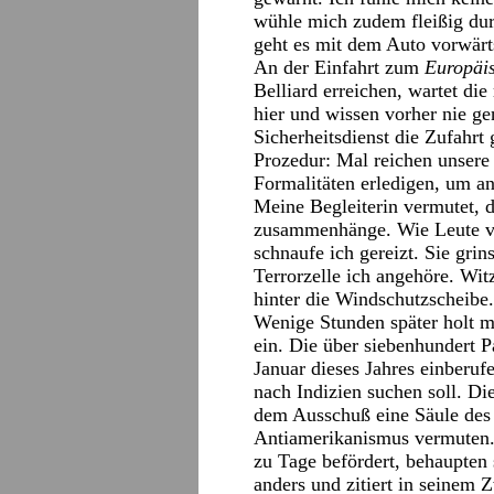
wühle mich zudem fleißig dur
geht es mit dem Auto vorwärt
An der Einfahrt zum
Europäi
Belliard erreichen, wartet di
hier und wissen vorher nie g
Sicherheitsdienst die Zufahrt 
Prozedur: Mal reichen unsere
Formalitäten erledigen, um an
Meine Begleiterin vermutet, 
zusammenhänge. Wie Leute vo
schnaufe ich gereizt. Sie grin
Terrorzelle ich angehöre. Wit
hinter die Windschutzscheibe.
Wenige Stunden später holt m
ein. Die über siebenhundert P
Januar dieses Jahres einberu
nach Indizien suchen soll. Die
dem Ausschuß eine Säule des
Antiamerikanismus vermuten.
zu Tage befördert, behaupten s
anders und zitiert in seinem 